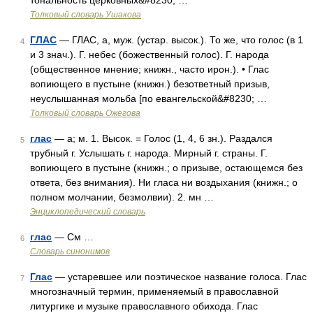
тональность церковных&#8230; …
Толковый словарь Ушакова
ГЛАС
— ГЛАС, а, муж. (устар. высок.). То же, что голос (в 1
4
и 3 знач.). Г. небес (божественный голос). Г. народа
(общественное мнение; книжн., часто ирон.). • Глас
вопиющего в пустыне (книжн.) безответный призыв,
неуслышанная мольба [по евангельской&#8230; …
Толковый словарь Ожегова
глас
— а; м. 1. Высок. = Голос (1, 4, 6 зн.). Раздался
5
трубный г. Услышать г. народа. Мирный г. страны. Г.
вопиющего в пустыне (книжн.; о призыве, остающемся без
ответа, без внимания). Ни гласа ни воздыхания (книжн.; о
полном молчании, безмолвии). 2. мн …
Энциклопедический словарь
глас
— См …
6
Словарь синонимов
Глас
— устаревшее или поэтическое название голоса. Глас
7
многозначный термин, применяемый в православной
литургике и музыке православного обихода. Глас