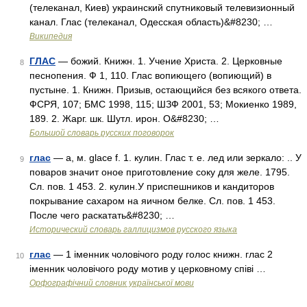
(телеканал, Киев) украинский спутниковый телевизионный
канал. Глас (телеканал, Одесская область)&#8230; …
Википедия
ГЛАС
— божий. Книжн. 1. Учение Христа. 2. Церковные
8
песнопения. Ф 1, 110. Глас вопиющего (вопиющий) в
пустыне. 1. Книжн. Призыв, остающийся без всякого ответа.
ФСРЯ, 107; БМС 1998, 115; ШЗФ 2001, 53; Мокиенко 1989,
189. 2. Жарг. шк. Шутл. ирон. О&#8230; …
Большой словарь русских поговорок
глас
— а, м. glace f. 1. кулин. Глас т. е. лед или зеркало: .. У
9
поваров значит оное приготовление соку для желе. 1795.
Сл. пов. 1 453. 2. кулин.У приспешников и кандиторов
покрывание сахаром на яичном белке. Сл. пов. 1 453.
После чего раскатать&#8230; …
Исторический словарь галлицизмов русского языка
глас
— 1 іменник чоловічого роду голос книжн. глас 2
10
іменник чоловічого роду мотив у церковному співі …
Орфографічний словник української мови