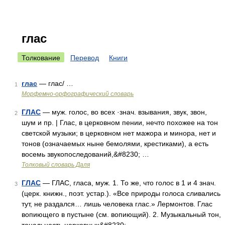
глас
Толкование
Перевод
Книги
глас
— глас/ …
1
Морфемно-орфографический словарь
ГЛАС
— муж. голос, во всех ·знач. взывания, звук, звон,
2
шум и пр. | Глас, в церковном пении, нечто похожее на тон
светской музыки; в церковном нет мажора и минора, нет и
тонов (означаемых ныне бемолями, крестиками), а есть
восемь звукопоследований,&#8230; …
Толковый словарь Даля
ГЛАС
— ГЛАС, гласа, муж. 1. То же, что голос в 1 и 4 знач.
3
(церк. книжн., поэт. устар.). «Все природы голоса сливались
тут, не раздался… лишь человека глас.» Лермонтов. Глас
вопиющего в пустыне (см. вопиющий). 2. Музыкальный тон,